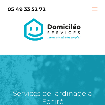
Aller
05 49 33 52 72
au
contenu
Services de jardinage à
Echiré