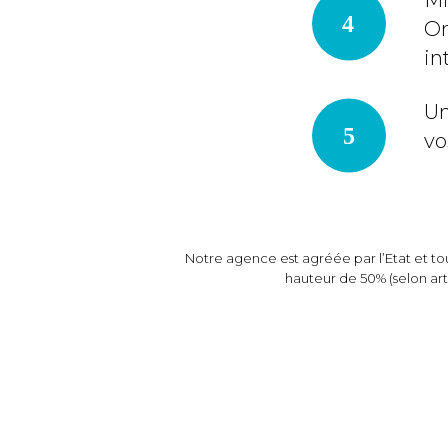
Or
in
Un
vo
Notre agence est agréée par l’Etat et to
hauteur de 50% (selon art