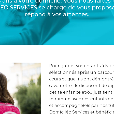
 ans à votre domicile. Vous nous faites 
LEO SERVICES se charge de vous propose
répond à vos attentes.
Pour garder vos enfants à Niort
sélectionnés après un parcou
cours duquel ils ont démontré t
savoir-être. Ils disposent de 
petite enfance et/ou justifient
minimum avec des enfants de m
et accompagné(e)s par nos tutr
Domiciléo Services et bénéfici