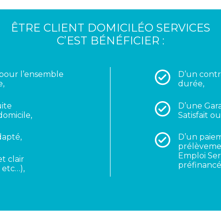
ÊTRE CLIENT DOMICILÉO SERVICES
C’EST BÉNÉFICIER :
e pour l’ensemble
D’un cont
e,
durée,
ite
D’une Gara
domicile,
Satisfait 
dapté,
D’un paieme
prélèveme
Emploi Ser
t clair
préfinancé
 etc…),