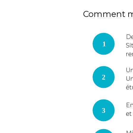
Comment met
De
Si
re
Un
Un
ét
En
et
Mi