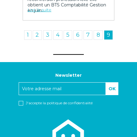
obtient un BTS Comptabilité Gestion
Lire la suite
en juin...
1
2
3
4
5
6
7
8
9
Newsletter
J'accepte
la politique de confidentialité