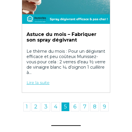
Astuce du mois – Fabriquer
son spray dégivrant
Le thème du mois : Pour un dégivrant
efficace et peu coûteux Munissez-
vous pour cela : 2 verres d’eau ½ verre
de vinaigre blanc ¼ d’oignon 1 cuillère
à...
Lire la suite
1
2
3
4
5
6
7
8
9